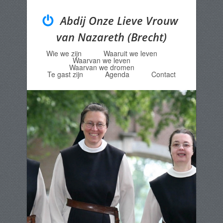
Abdij Onze Lieve Vrouw
van Nazareth (Brecht)
Wie we zijn
Waaruit we leven
Menu
Skip to content
Waarvan we leven
Waarvan we dromen
Te gast zijn
Agenda
Contact