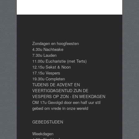
Zondagen en hoogfeesten
4.30u Nachtwake
7.30u Lauden
11.00u Eucharistie (met Terts)
12.15u Sekst & Noon
17.15u Vespers
19.30u Completen
TIJDENS DE ADVENT EN
VEERTIGDAGENTIJD ZIJN DE
VESPERS OP ZON - EN WEEKDAGEN
OM 17u Gevolgd door een half uur stil
gebed om vrede in onze wereld
GEBEDSTIJDEN
Weekdagen