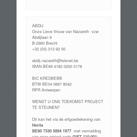
ABDIJ
Onze Lieve Vrouw van Nazareth vzw
Abdijlaan 9
B-2960 Brecht
+32 (03) 313 92 50
abdij.nazareth@telenet.be
IBAN BE69 4182 0250 0178
BIC KREDBEBB
BTW BE04 0667 8042
RPR Antwerpen
WENST U ONS TOEKOMST PROJECT
TE STEUNEN?
Dit kan het via de erfgoedrekening van
Herita
BE80 7330 5894 1977
met vermelding
van onze project code
GIFT 110-001-