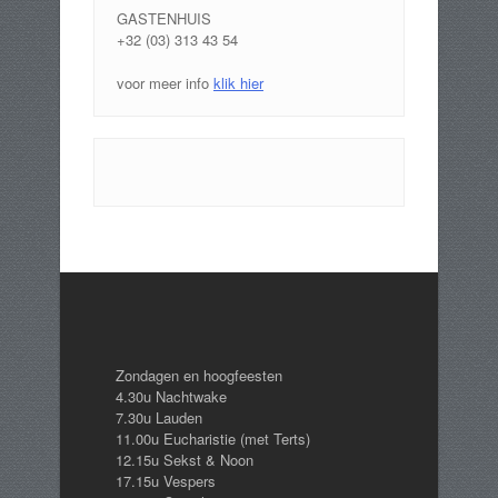
GASTENHUIS
+32 (03) 313 43 54
voor meer info
klik hier
Zondagen en hoogfeesten
4.30u Nachtwake
7.30u Lauden
11.00u Eucharistie (met Terts)
12.15u Sekst & Noon
17.15u Vespers