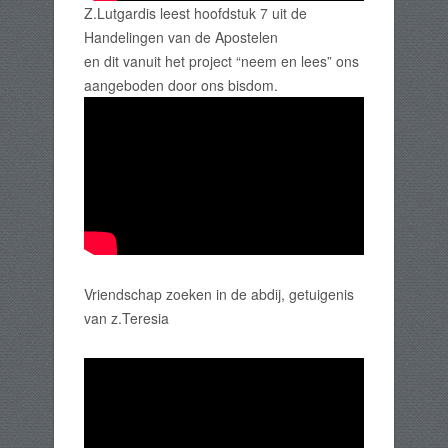
Z.Lutgardis leest hoofdstuk 7 uit de
Handelingen van de Apostelen
en dit vanuit het project “neem en lees” ons
aangeboden door ons bisdom.
Vriendschap zoeken in de abdij, getuigenis
van z.Teresia