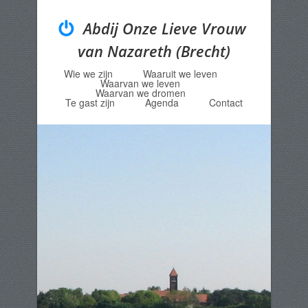
Abdij Onze Lieve Vrouw
van Nazareth (Brecht)
Wie we zijn
Waaruit we leven
Menu
Skip to content
Waarvan we leven
Waarvan we dromen
Te gast zijn
Agenda
Contact