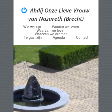
Abdij Onze Lieve Vrouw
van Nazareth (Brecht)
Wie we zijn
Waaruit we leven
Menu
Skip to content
Waarvan we leven
Waarvan we dromen
Te gast zijn
Agenda
Contact