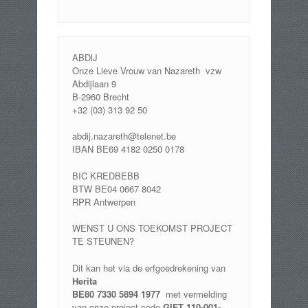
ABDIJ
Onze Lieve Vrouw van Nazareth vzw
Abdijlaan 9
B-2960 Brecht
+32 (03) 313 92 50
abdij.nazareth@telenet.be
IBAN BE69 4182 0250 0178
BIC KREDBEBB
BTW BE04 0667 8042
RPR Antwerpen
WENST U ONS TOEKOMST PROJECT
TE STEUNEN?
Dit kan het via de erfgoedrekening van
Herita
BE80 7330 5894 1977
met vermelding
van onze project code
GIFT 110-001-