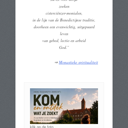
zoeken
cisterciënzer-monialen,
in de lijn van de Benedictijnse traditie,
doorheen een evenwichtig, uitgepuurd
leven
van gebed, lectio en arbeid
God.”
⇒
Monastieke spiritualiteit
klik op de foto