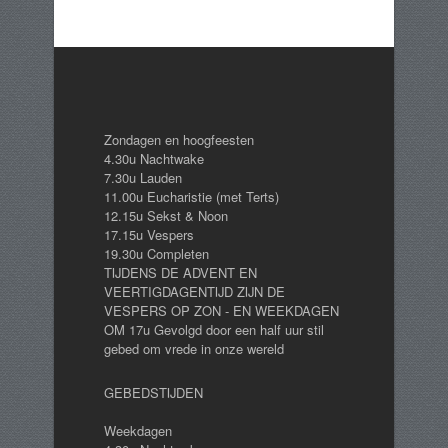
Zondagen en hoogfeesten
4.30u Nachtwake
7.30u Lauden
11.00u Eucharistie (met Terts)
12.15u Sekst & Noon
17.15u Vespers
19.30u Completen
TIJDENS DE ADVENT EN
VEERTIGDAGENTIJD ZIJN DE
VESPERS OP ZON - EN WEEKDAGEN
OM 17u Gevolgd door een half uur stil
gebed om vrede in onze wereld
GEBEDSTIJDEN
Weekdagen