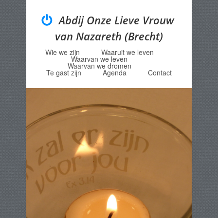
Abdij Onze Lieve Vrouw
van Nazareth (Brecht)
Wie we zijn
Waaruit we leven
Menu
Skip to content
Waarvan we leven
Waarvan we dromen
Te gast zijn
Agenda
Contact