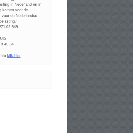
sting in Nederland en in
g komen voor de
ek voor de Nederlandse
elasting.”
271.02.549
.
UIS
13 43 54
info
klik hier