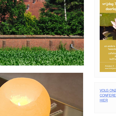
VOLG ON
CONFEREN
HIER