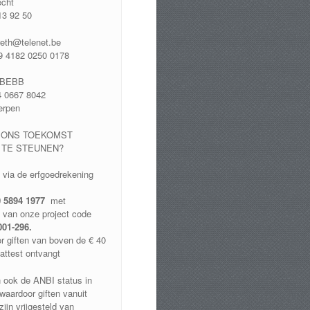
echt
13 92 50
reth@telenet.be
 4182 0250 0178
DBEBB
 0667 8042
erpen
 ONS TOEKOMST
 TE STEUNEN?
t via de erfgoedrekening
 5894 1977
met
 van onze project code
001-296.
r giften van boven de € 40
lattest ontvangt
 ook de ANBI status in
waardoor giften vanuit
ijn vrijgesteld van