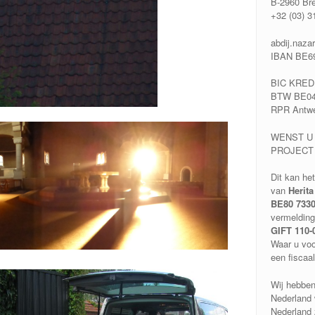
B-2960 Br
+32 (03) 3
abdij.naza
IBAN BE69
BIC KRE
BTW BE04
RPR Antw
WENST U
PROJECT
Dit kan he
van
Herita
BE80 7330
vermelding
GIFT 110-
Waar u voo
een fiscaa
Wij hebben
Nederland 
Nederland z