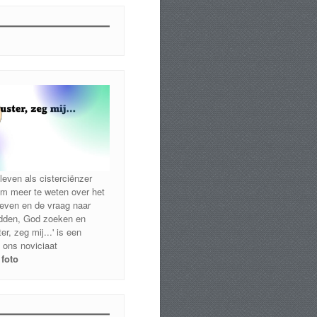
leven als cisterciënzer
m meer te weten over het
 leven en de vraag naar
idden, God zoeken en
er, zeg mij...' is een
 ons noviciaat
 foto