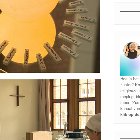
Hoe is het 
zuster? Ko
religieuze
roeping, b
meer! 'Zust
kanaal van
klik op de