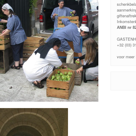
schenkbela
aanmerkin
giftenaftr
Inkomstenb
ANBI nr 8
GASTENH
+32 (03) 3
voor meer 