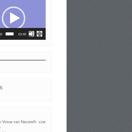
00
03:40
S
e Vrouw van Nazareth vzw
9