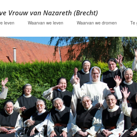
eve Vrouw van Nazareth (Brecht)
e leven
Waarvan we leven
Waarvan we dromen
Te 