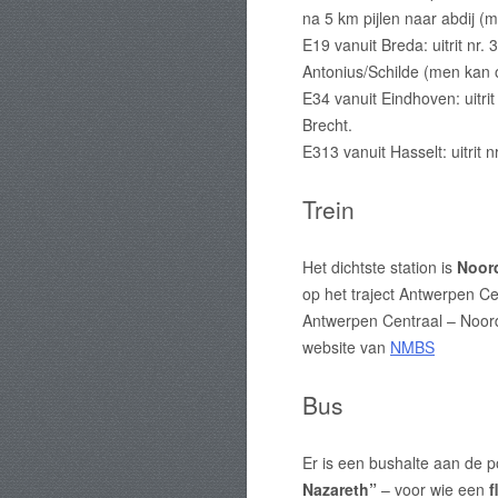
na 5 km pijlen naar abdij (
E19 vanuit Breda: uitrit nr. 
Antonius/Schilde (men kan 
E34 vanuit Eindhoven: uitri
Brecht.
E313 vanuit Hasselt: uitrit 
Trein
Het dichtste station is
Noor
op het traject Antwerpen Ce
Antwerpen Centraal – Noord
website van
NMBS
Bus
Er is een bushalte aan de p
Nazareth”
– voor wie een
f