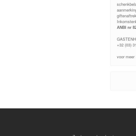
schenkbela
aanmerkin
giftenaftr
Inkomstenb
ANBI nr 8
GASTENH
+32 (03) 3
voor meer 