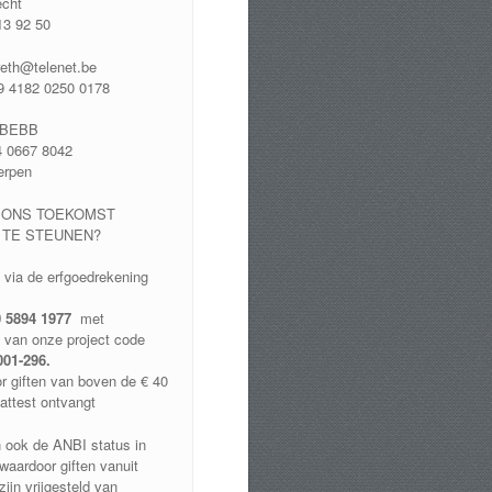
echt
13 92 50
reth@telenet.be
 4182 0250 0178
DBEBB
 0667 8042
erpen
 ONS TOEKOMST
 TE STEUNEN?
t via de erfgoedrekening
 5894 1977
met
 van onze project code
001-296.
r giften van boven de € 40
lattest ontvangt
 ook de ANBI status in
waardoor giften vanuit
ijn vrijgesteld van