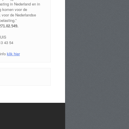
sting in Nederland en in
g komen voor de
ek voor de Nederlandse
elasting.”
271.02.549
.
UIS
13 43 54
info
klik hier