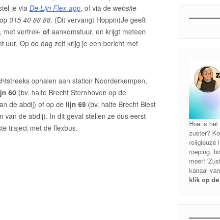
tel je via
De Lijn Flex-app
,
of via de
website
op
015 40 88 88.
(Dit vervangt Hoppin)Je geeft
, met vertrek-
of
aankomstuur, en krijgt meteen
ht uur. Op de dag zelf krijg je een bericht met
echtstreeks ophalen aan station Noorderkempen,
ijn 60
(bv. halte Brecht Sternhoven op de
n de abdij) of op de
lijn 69
(bv. halte Brecht Biest
 van de abdij). In dit geval stellen ze dus eerst
Hoe is het 
ste traject met de flexbus.
zuster? Ko
religieuze
roeping, b
meer! 'Zust
kanaal van
klik op de