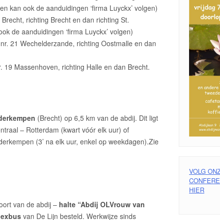
men kan ook de aanduidingen ‘firma Luyckx’ volgen)
3 Brecht, richting Brecht en dan richting St.
ook de aanduidingen ‘firma Luyckx’ volgen)
t nr. 21 Wechelderzande, richting Oostmalle en dan
nr. 19 Massenhoven, richting Halle en dan Brecht.
derkempen
(Brecht) op 6,5 km van de abdij. Dit ligt
ntraal – Rotterdam (kwart vóór elk uur) of
erkempen (3’ na elk uur, enkel op weekdagen).Zie
VOLG ON
CONFEREN
HIER
oort van de abdij –
halte “Abdij OLVrouw van
lexbus
van De Lijn besteld. Werkwijze sinds