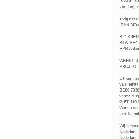
B-2960 Br
+32 (03) 3
abdij.naza
IBAN BE69
BIC KRE
BTW BE04
RPR Antw
WENST U
PROJECT
Dit kan he
van
Herita
BE80 7330
vermelding
GIFT 110-
Waar u voo
een fiscaa
Wij hebben
Nederland 
Nederland z