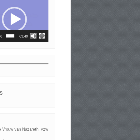
00
03:40
S
e Vrouw van Nazareth vzw
9