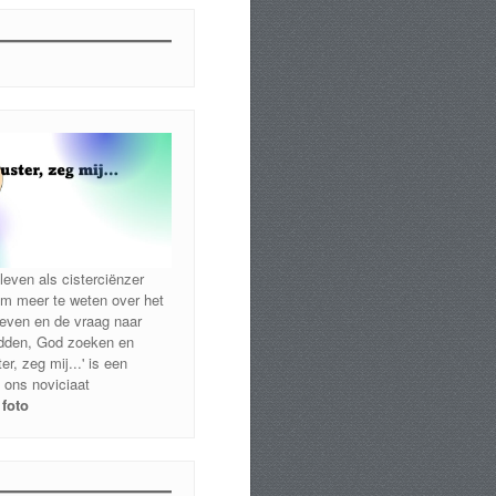
leven als cisterciënzer
m meer te weten over het
 leven en de vraag naar
idden, God zoeken en
er, zeg mij...' is een
 ons noviciaat
 foto