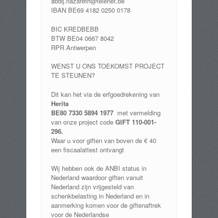
abdij.nazareth@telenet.be
IBAN BE69 4182 0250 0178
BIC KREDBEBB
BTW BE04 0667 8042
RPR Antwerpen
WENST U ONS TOEKOMST PROJECT
TE STEUNEN?
Dit kan het via de erfgoedrekening van
Herita
BE80 7330 5894 1977
met vermelding
van onze project code
GIFT 110-001-
296.
Waar u voor giften van boven de € 40
een fiscaalattest ontvangt
Wij hebben ook de ANBI status in
Nederland waardoor giften vanuit
Nederland zijn vrijgesteld van
schenkbelasting in Nederland en in
aanmerking komen voor de giftenaftrek
voor de Nederlandse