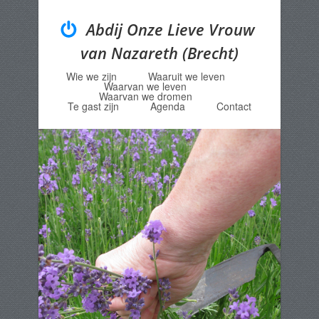
Abdij Onze Lieve Vrouw
van Nazareth (Brecht)
Wie we zijn
Waaruit we leven
Menu
Skip to content
Waarvan we leven
Waarvan we dromen
Te gast zijn
Agenda
Contact