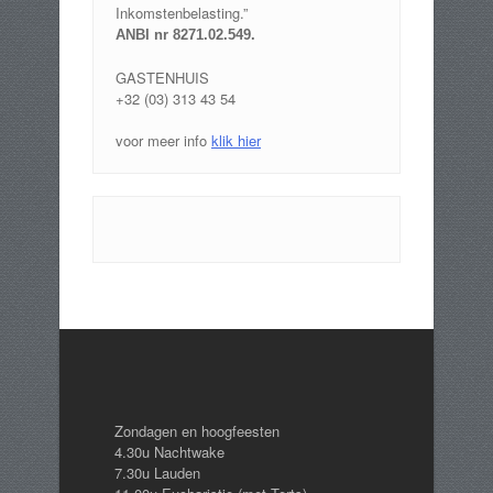
Inkomstenbelasting.”
ANBI nr 8271.02.549
.
GASTENHUIS
+32 (03) 313 43 54
voor meer info
klik hier
Zondagen en hoogfeesten
4.30u Nachtwake
7.30u Lauden