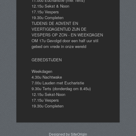
11.00u Eucharistie (met Terts)
12.15u Sekst & Noon
17.15u Vespers
19.30u Completen
TIJDENS DE ADVENT EN
VEERTIGDAGENTIJD ZIJN DE
VESPERS OP ZON - EN WEEKDAGEN
OM 17u Gevolgd door een half uur stil
gebed om vrede in onze wereld
GEBEDSTIJDEN
Weekdagen
4.30u Nachtwake
7.00u Lauden met Eucharistie
9.30u Terts (donderdag om 8.45u)
12.15u Sekst-Noon
17.15u Vespers
19.30u Completen
Designed by
SiteOrigin