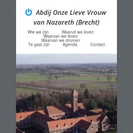
Abdij Onze Lieve Vrouw
van Nazareth (Brecht)
Wie we zijn
Waaruit we leven
Menu
Skip to content
Waarvan we leven
Waarvan we dromen
Te gast zijn
Agenda
Contact