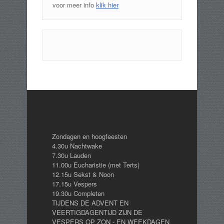
voor meer info
klik hier
Zondagen en hoogfeesten
4.30u Nachtwake
7.30u Lauden
11.00u Eucharistie (met Terts)
12.15u Sekst & Noon
17.15u Vespers
19.30u Completen
TIJDENS DE ADVENT EN
VEERTIGDAGENTIJD ZIJN DE
VESPERS OP ZON - EN WEEKDAGEN